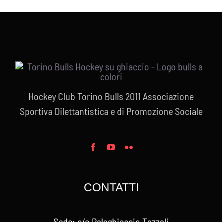
prezzo:
da
€10,00
a
€15,00
Hockey Club Torino Bulls 2011 Associazione
Sportiva Dilettantistica e di Promozione Sociale
CONTATTI
Sede: c/o Palaghiaccio Tazzoli