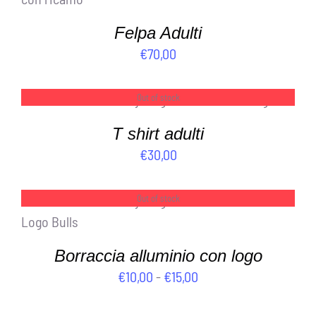
Felpa Adulti
€
70,00
Out of stock
DETTAGLI
T shirt adulti
€
30,00
Out of stock
DETTAGLI
Borraccia alluminio con logo
Fascia
€
10,00
-
€
15,00
di