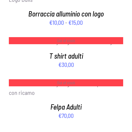
Borraccia alluminio con logo
Fascia
€
10,00
-
€
15,00
di
prezzo:
Out of stock
DETTAGLI
da
T shirt adulti
€10,00
€
30,00
a
€15,00
Out of stock
DETTAGLI
Felpa Adulti
€
70,00