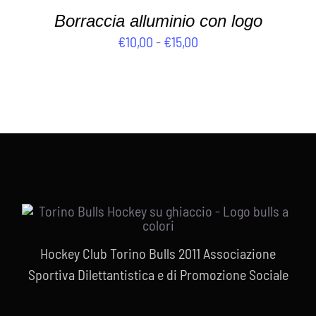
Borraccia alluminio con logo
Fascia
€
10,00
-
€
15,00
di
prezzo:
da
€10,00
a
€15,00
Hockey Club Torino Bulls 2011 Associazione
Sportiva Dilettantistica e di Promozione Sociale