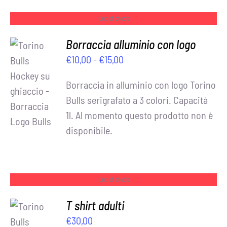
Out of stock
Borraccia alluminio con logo
Fascia
€
10,00
-
€
15,00
di
Borraccia in alluminio con logo Torino
DETTAGLI
prezzo:
Bulls serigrafato a 3 colori. Capacità
da
1l. Al momento questo prodotto non è
€10,00
disponibile.
a
€15,00
Out of stock
T shirt adulti
€
30,00