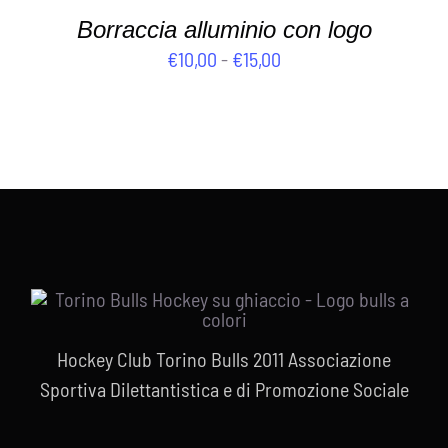
Borraccia alluminio con logo
Fascia
€
10,00
-
€
15,00
di
prezzo:
da
€10,00
a
€15,00
Hockey Club Torino Bulls 2011 Associazione
Sportiva Dilettantistica e di Promozione Sociale