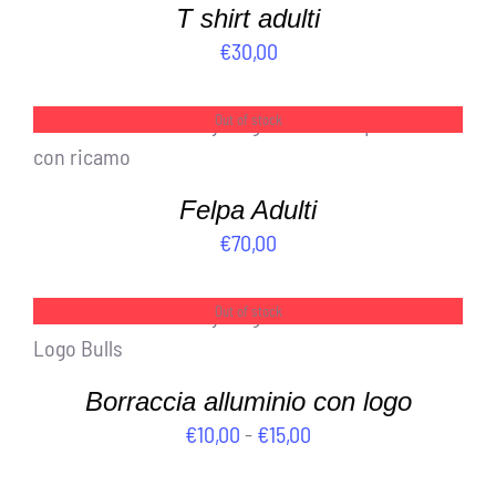
T shirt adulti
€
30,00
Out of stock
DETTAGLI
Felpa Adulti
€
70,00
Out of stock
DETTAGLI
Borraccia alluminio con logo
Fascia
€
10,00
-
€
15,00
di