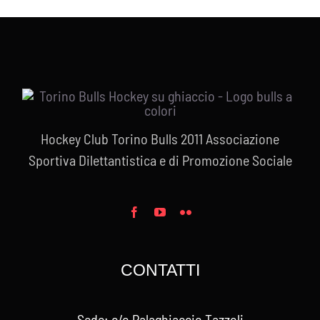
prezzo:
da
€10,00
a
€15,00
Hockey Club Torino Bulls 2011 Associazione
Sportiva Dilettantistica e di Promozione Sociale
CONTATTI
Sede: c/o Palaghiaccio Tazzoli