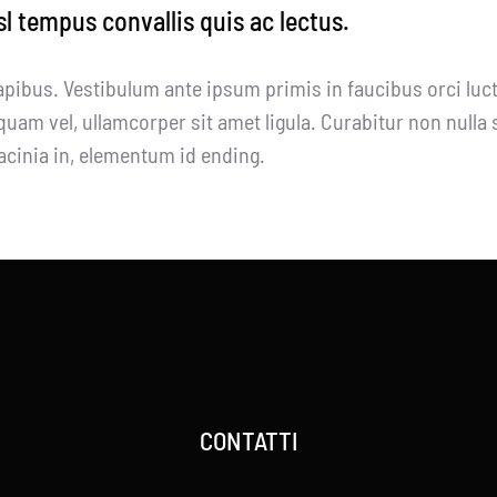
sl tempus convallis quis ac lectus.
apibus. Vestibulum ante ipsum primis in faucibus orci luct
quam vel, ullamcorper sit amet ligula. Curabitur non nulla 
 lacinia in, elementum id ending.
CONTATTI