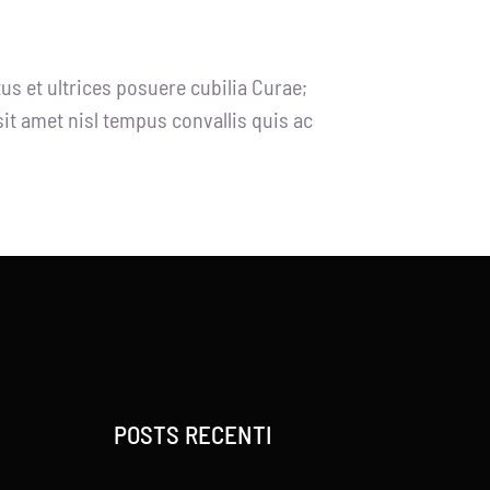
us et ultrices posuere cubilia Curae;
sit amet nisl tempus convallis quis ac
POSTS RECENTI