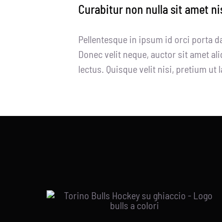
Curabitur non nulla sit amet ni
Pellentesque in ipsum id orci porta d
Donec velit neque, auctor sit amet ali
lectus. Quisque velit nisi, pretium ut