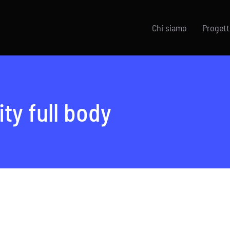
Chi siamo
Progett
ty full body