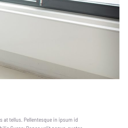
 at tellus. Pellentesque in ipsum id
bilia Curae; Donec velit neque, auctor