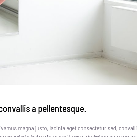
onvallis a pellentesque.
ivamus magna justo, lacinia eget consectetur sed, convallis
psum primis in faucibus orci luctus et ultrices posuere cu