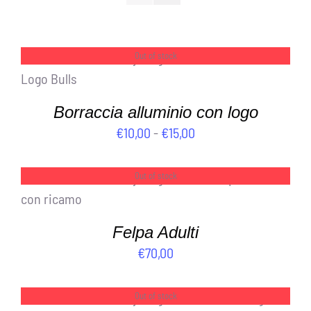
Out of stock
DETTAGLI
Borraccia alluminio con logo
Fascia
€
10,00
-
€
15,00
di
prezzo:
Out of stock
DETTAGLI
da
€10,00
Felpa Adulti
a
€
70,00
€15,00
Out of stock
DETTAGLI